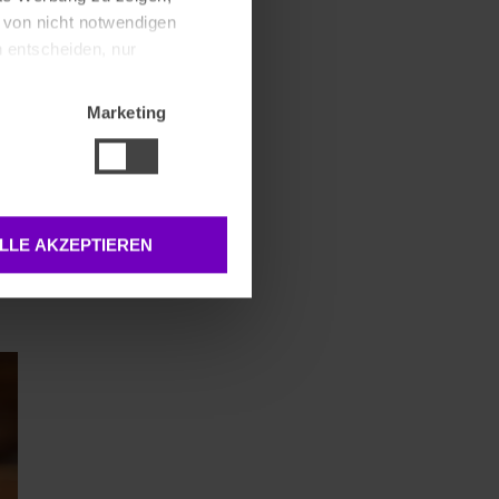
g von nicht notwendigen
 entscheiden, nur
Marketing
-
LLE AKZEPTIEREN
sen