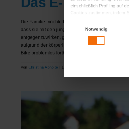
Das E-Bike: Radr
einschließlich Profiling auf
Cookies zustimmen, indem Si
notwendige Cookies zu verw
Die Familie möchte bei schönem Wetter eine Fahrr
Einwilligungsauswahl
Notwendig
dass sie mit den jüngeren Familienmitgliedern nic
Cookie Richtlinie
entgegenzuwirken, gibt es eine elegante Lösung: 
aufgrund der körperlichen Anstrengung bislang schw
Bike problemlos fortbewegen.
Von
Christina Abholte
|
17 Juli 2023
|
Glück & Lebensfreude
,