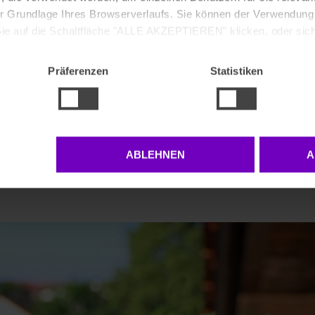
outen im Alter
 der Grundlage Ihres Browserverlaufs. Sie können der Verwendun
e auf die Schaltfläche "ALLE AKZEPTIEREN" klicken, oder sich
enden, indem Sie auf "ABLEHNEN" klicken.
adtour machen. Viele Senioren befürchten in diesem Moment,
Präferenzen
Statistiken
ht mehr mithalten können. Um dieser Befürchtung
das E-Bike. Denn auch Senioren, denen das Fahrradfahren
erfiel oder nicht mehr möglich war, können sich mit einem E
ABLEHNEN
A
Sport & Freizeit
|
0 Kommentare
Weiterle