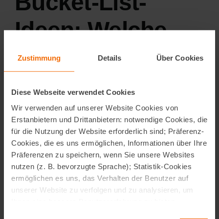
Bucket-List-
Ideen: Welche
Punkte könnten
Zustimmung
Details
Über Cookies
auf Ihrer Bucket
Diese Webseite verwendet Cookies
List stehen?
Wir verwenden auf unserer Website Cookies von
Erstanbietern und Drittanbietern: notwendige Cookies, die
für die Nutzung der Website erforderlich sind; Präferenz-
Cookies, die es uns ermöglichen, Informationen über Ihre
Präferenzen zu speichern, wenn Sie unsere Websites
Bei Bucket-List-Ideen gibt es
kein Richtig oder
nutzen (z. B. bevorzugte Sprache); Statistik-Cookies
Falsch
. Wichtig ist, dass Sie sich darüber Gedanken
ermöglichen es uns, das Verhalten der Benutzer auf
machen und das niederschreiben, was Sie noch im
unserer Website zu verfolgen und zu analysieren, um
Leben erleben oder nicht missen möchten. Sie
Ihnen eine bessere Benutzererfahrung zu bieten.
können Ihre Bucket-List-Ideen in verschiedene
Marketing-Cookies, die verwendet werden, um einzelnen
Einwilligungsauswahl